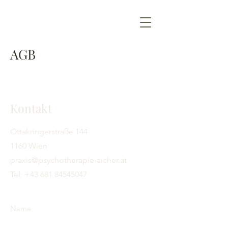
AGB
Kontakt
Ottakringerstraße 144
1160 Wien
praxis@psychotherapie-aicher.at
Tel:
+43 681 84545047